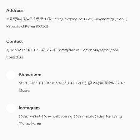
Address
서울특별시 강남구 학동로 37길 17
17, Hakdong-ro 37-gil, Gangnam-gu,
Seoul,
Republic of Korea
(06053)
Contact
T. 02-512-8590
F. 02-545-2850
E. dav@dav.kr
E. davseoul@gmail.com
Contact us
Showroom
MON~FRI : 10:00~18:30
SAT : 10:00~17:00 (매달 2,4번째 토요일)
SUN :
Closed
Instagram
@dav_wallart
@dav_wallcovering
@dav_fabric
@dav_furnishing
@orac_korea