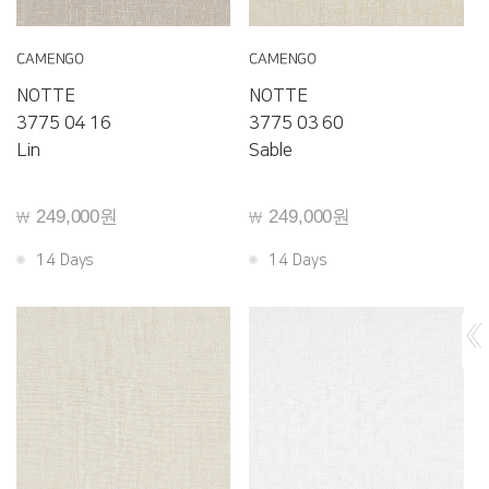
CAMENGO
CAMENGO
NOTTE
NOTTE
3775 04 16
3775 03 60
Lin
Sable
249,000원
249,000원
￦
￦
14 Days
14 Days